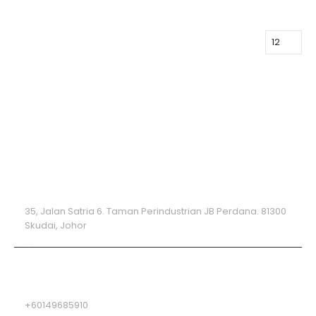
联系方式
地址
35, Jalan Satria 6. Taman Perindustrian JB Perdana. 81300
Skudai, Johor
电话
+60149685910