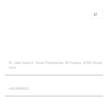
联系方式
地址
35, Jalan Satria 6. Taman Perindustrian JB Perdana. 81300 Skudai,
Johor
电话
+60149685910
电邮