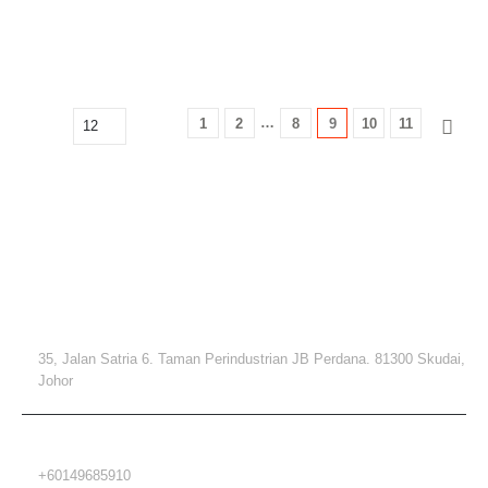
…
1
2
8
9
10
11
联系方式
地址
35, Jalan Satria 6. Taman Perindustrian JB Perdana. 81300 Skudai,
Johor
电话
+60149685910